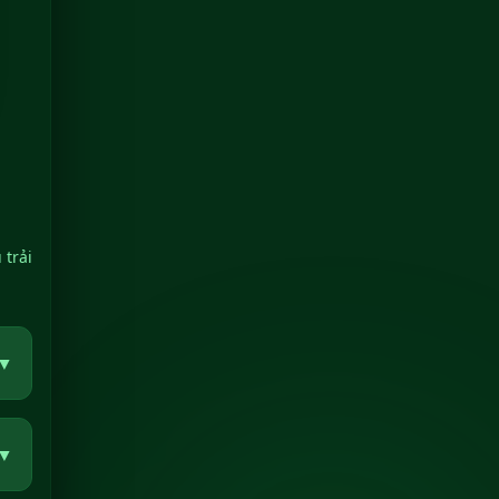
 trải
▼
▼