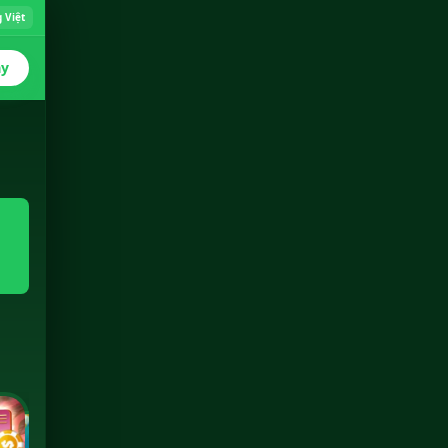
 Việt
ay