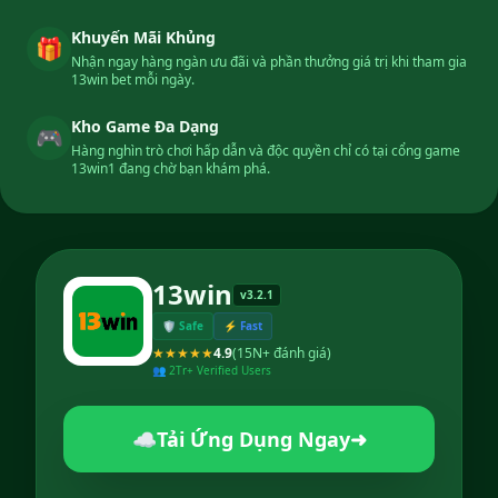
Khuyến Mãi Khủng
🎁
Nhận ngay hàng ngàn ưu đãi và phần thưởng giá trị khi tham gia
13win bet mỗi ngày.
Kho Game Đa Dạng
🎮
Hàng nghìn trò chơi hấp dẫn và độc quyền chỉ có tại cổng game
13win1 đang chờ bạn khám phá.
13win
v3.2.1
🛡️ Safe
⚡ Fast
★★★★★
4.9
(15N+ đánh giá)
👥 2Tr+ Verified Users
☁️
Tải Ứng Dụng Ngay
➜