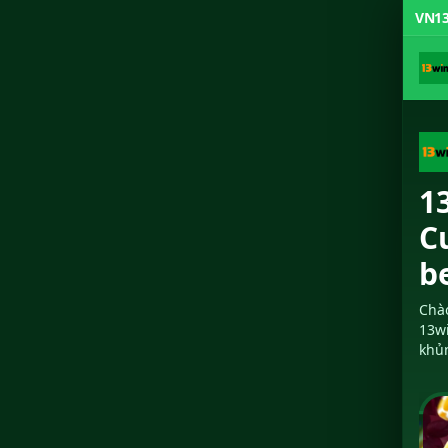
VN1
1
C
b
Chào
13w
khủn