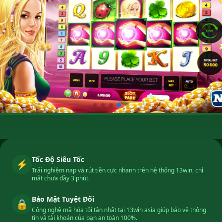
Tốc Độ Siêu Tốc
⚡
Trải nghiệm nạp và rút tiền cực nhanh trên hệ thống 13win, chỉ
mất chưa đầy 3 phút.
Bảo Mật Tuyệt Đối
🔒
Công nghệ mã hóa tối tân nhất tại 13win asia giúp bảo vệ thông
tin và tài khoản của bạn an toàn 100%.