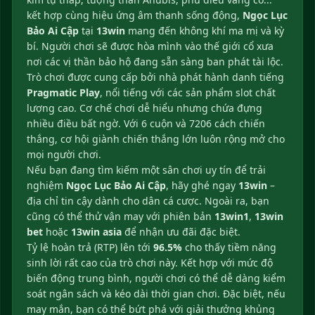
kết hợp cùng hiệu ứng âm thanh sống động,
Ngọc Lục
Bảo Ai Cập
tại
13win
mang đến không khí ma mị và kỳ
bí. Người chơi sẽ được hòa mình vào thế giới cổ xưa
nơi các vị thần bảo hộ đang sẵn sàng ban phát tài lộc.
Trò chơi được cung cấp bởi nhà phát hành danh tiếng
Pragmatic Play
, nổi tiếng với các sản phẩm slot chất
lượng cao. Cơ chế chơi dễ hiểu nhưng chứa đựng
nhiều điều bất ngờ. Với 6 cuộn và 7206 cách chiến
thắng, cơ hội giành chiến thắng lớn luôn rộng mở cho
mọi người chơi.
Nếu bạn đang tìm kiếm một sân chơi uy tín để trải
nghiệm
Ngọc Lục Bảo Ai Cập
, hãy ghé ngay
13win
–
địa chỉ tin cậy dành cho dân cá cược. Ngoài ra, bạn
cũng có thể thử vận may với phiên bản
13win1
,
13win
bet
hoặc
13win asia
để nhận ưu đãi đặc biệt.
Tỷ lệ hoàn trả (RTP) lên tới
96.5%
cho thấy tiềm năng
sinh lời rất cao của trò chơi này. Kết hợp với mức độ
biến động trung bình, người chơi có thể dễ dàng kiểm
soát ngân sách và kéo dài thời gian chơi. Đặc biệt, nếu
may mắn, bạn có thể bứt phá với giải thưởng khủng